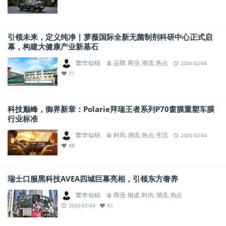
引领未来，定义纯净 | 萝薇国际全新无菌制剂科研中心正式启
幕，构建大健康产业新基石
繁华似锦
品牌
商业
潮流
热点
,
,
,
2026-02-04
71
科技巅峰，御界新章：Polarie拜瑞王者系列P70窗膜重塑车膜
行业标准
繁华似锦
时尚
潮流
热点
生活
,
,
,
2026-02-04
88
瑞士口服黑科技AVEA四城巨幕亮相，引领东方奢养
繁华似锦
商业
报道
时尚
潮流
热点
,
,
,
,
2026-02-04
61