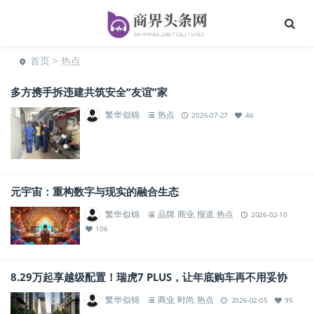
首页
> 热点
多方携手拆违建共筑安全“友谊”家
繁华似锦
热点
2026-07-27
46
元宇宙：重构数字与现实的融合生态
繁华似锦
品牌
商业
报道
热点
,
,
,
2026-02-10
106
8.29万起享越级配置！瑞虎7 PLUS，让年底购车再不用妥协
繁华似锦
商业
时尚
热点
,
,
2026-02-05
95