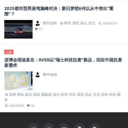
2025都市型男座驾巅峰对决：新日梦想6何以从中突出“重
围”？
繁华似锦
时尚
潮流
热点
生活
,
,
,
2026-02-04
97
品牌
进博会现场直击：AVEA以“瑞士科技抗衰”新品，回应中国抗衰
新需求
繁华似锦
品牌
商业
娱乐
报道
新能源
旅行
时尚
汽车
潮流
热点
生活
百科
科技
腕
,
,
,
,
,
,
,
,
,
,
,
,
,
表
2026-02-04
64