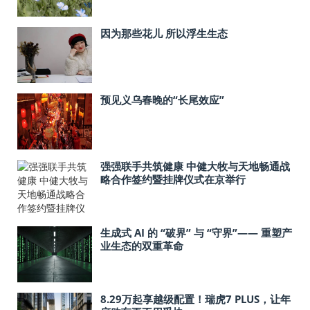
因为那些花儿 所以浮生生态
预见义乌春晚的“长尾效应”
强强联手共筑健康 中健大牧与天地畅通战
略合作签约暨挂牌仪式在京举行
生成式 AI 的 “破界” 与 “守界”—— 重塑产
业生态的双重革命
8.29万起享越级配置！瑞虎7 PLUS，让年